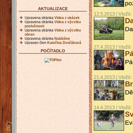
po
AKTUALIZACE
12.5.2013 | Vložil:
Upravena stránka
Videa z ukázek
Da
Upravena stránka
Videa z výcviku
poslušnosti
Da
Upravena stránka
Videa z výcviku
obran
Upravena stránka
Nabízíme
Upraven člen
Kateřina Dvořáková
27.4.2013 | Vložil:
POČÍTADLO
Pá
Pá
21.4.2013 | Vložil:
Br
Dě
14.4.2013 | Vložil:
Sv
Ev