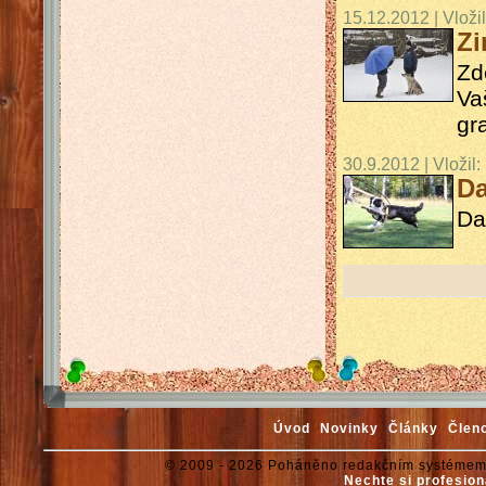
15.12.2012 | Vloži
Zi
Zd
Va
gr
30.9.2012 | Vložil:
Da
Da
Úvod
Novinky
Články
Člen
© 2009 - 2026 Poháněno redakčním systémem
Nechte si profesion