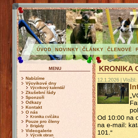
ÚVOD
NOVINKY
ČLÁNKY
ČLENOVÉ
KRONIKA 
MENU
Nabízíme
12.1.2026 | Vložil:
Výcvikové dny
In
Výcvikový kalendář
Zkušební řády
„V
Sponzoři
Fa
Odkazy
Kontakt
pok
O nás
Od 10:00 na c
Kronika cvičáku
Pouze pro členy
na e-mail: k
Brigády
Videogalerie
101.“
Výcvik obran