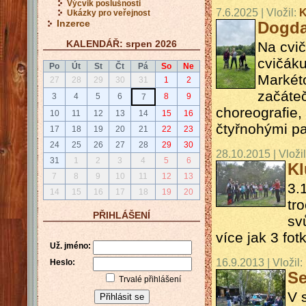
Výcvik poslušnosti
7.6.2025 | Vložil:
K
Ukázky pro veřejnost
Inzerce
Dogda
KALENDÁŘ: srpen 2026
Na cvič
cvičáku
Po
Út
St
Čt
Pá
So
Ne
Markéto
27
28
29
30
31
1
2
začáteč
3
4
5
6
8
9
7
choreografie,
10
11
12
13
14
15
16
čtyřnohými pa
17
18
19
20
21
22
23
24
25
26
27
28
29
30
28.10.2015 | Vloži
31
1
2
3
4
5
6
Kl
7
8
9
10
11
12
13
3.
14
15
16
17
18
19
20
tr
PŘIHLÁŠENÍ
sv
více jak 3 fot
Už. jméno:
16.9.2013 | Vložil:
Heslo:
Se
Trvalé přihlášení
V 