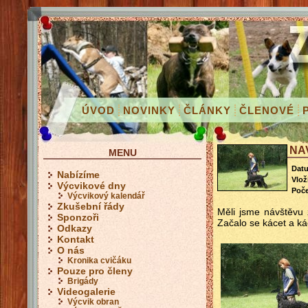
ÚVOD
NOVINKY
ČLÁNKY
ČLENOVÉ
NA
MENU
Dat
Nabízíme
Vloži
Výcvikové dny
Poče
Výcvikový kalendář
Zkušební řády
Měli jsme návštěvu 
Sponzoři
Začalo se kácet a ká
Odkazy
Kontakt
O nás
Kronika cvičáku
Pouze pro členy
Brigády
Videogalerie
Výcvik obran