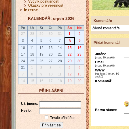
Výcvik poslušnosti
Ukázky pro veřejnost
Inzerce
KALENDÁŘ: srpen 2026
Komentáře
Po
Út
St
Čt
Pá
So
Ne
Žádné komentáře
27
28
29
30
31
1
2
3
4
5
6
7
9
8
Přidat komentář
10
11
12
13
14
15
16
Jméno
17
18
19
20
21
22
23
(max. 80 znaků)
24
25
26
27
28
29
30
Email
(max. 80 znaků)
31
1
2
3
4
5
6
WWW
bez http:// (max. 80
7
8
9
10
11
12
13
znaků)
14
15
16
17
18
19
20
Komentář
PŘIHLÁŠENÍ
Už. jméno:
Barva slunce
Heslo:
Trvalé přihlášení