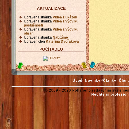
AKTUALIZACE
Upravena stránka
Videa z ukázek
Upravena stránka
Videa z výcviku
poslušnosti
Upravena stránka
Videa z výcviku
obran
Upravena stránka
Nabízíme
Upraven člen
Kateřina Dvořáková
POČÍTADLO
Úvod
Novinky
Články
Člen
© 2009 - 2026 Poháněno redakčním systémem
Nechte si profesion