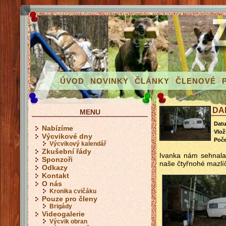
ÚVOD
NOVINKY
ČLÁNKY
ČLENOVÉ
DA
MENU
Dat
Nabízíme
Vloži
Výcvikové dny
Poče
Výcvikový kalendář
Zkušební řády
Ivanka nám sehnala 
Sponzoři
naše čtyřnohé mazlí
Odkazy
Kontakt
O nás
Kronika cvičáku
Pouze pro členy
Brigády
Videogalerie
Výcvik obran