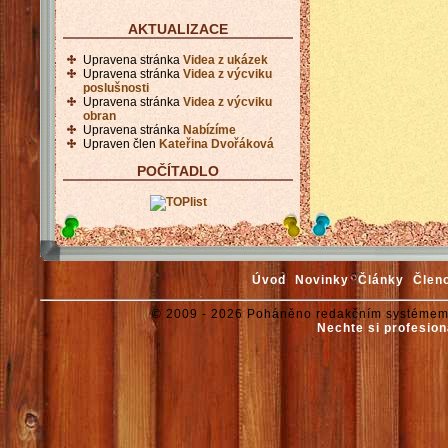
AKTUALIZACE
Upravena stránka
Videa z ukázek
Upravena stránka
Videa z výcviku
poslušnosti
Upravena stránka
Videa z výcviku
obran
Upravena stránka
Nabízíme
Upraven člen
Kateřina Dvořáková
POČÍTADLO
Úvod
Novinky
Články
Člen
© 2009 - 2026 Poháněno redakčním systémem
Nechte si profesion