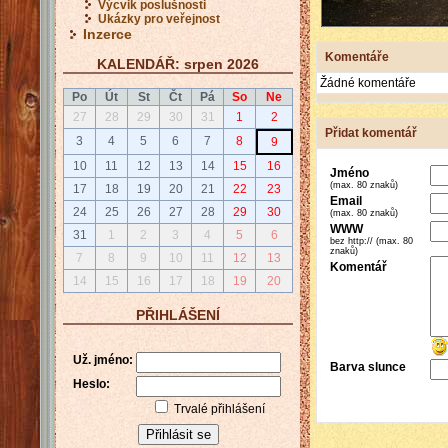
Výcvik poslušnosti
Ukázky pro veřejnost
Inzerce
Komentáře
KALENDÁŘ: srpen 2026
Žádné komentáře
Po
Út
St
Čt
Pá
So
Ne
27
28
29
30
31
1
2
Přidat komentář
3
4
5
6
7
8
9
10
11
12
13
14
15
16
Jméno
(max. 80 znaků)
17
18
19
20
21
22
23
Email
24
25
26
27
28
29
30
(max. 80 znaků)
WWW
31
1
2
3
4
5
6
bez http:// (max. 80
znaků)
7
8
9
10
11
12
13
Komentář
14
15
16
17
18
19
20
PŘIHLÁŠENÍ
Už. jméno:
Barva slunce
Heslo:
Trvalé přihlášení