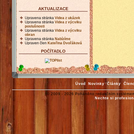
AKTUALIZACE
Upravena stránka
Videa z ukázek
Upravena stránka
Videa z výcviku
poslušnosti
Upravena stránka
Videa z výcviku
obran
Upravena stránka
Nabízíme
Upraven člen
Kateřina Dvořáková
POČÍTADLO
Úvod
Novinky
Články
Člen
© 2009 - 2026 Poháněno redakčním systémem
Nechte si profesion