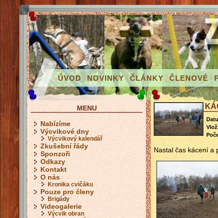
ÚVOD
NOVINKY
ČLÁNKY
ČLENOVÉ
KÁ
MENU
Dat
Nabízíme
Vloži
Výcvikové dny
Poče
Výcvikový kalendář
Zkušební řády
Nastal čas kácení a 
Sponzoři
Odkazy
Kontakt
O nás
Kronika cvičáku
Pouze pro členy
Brigády
Videogalerie
Výcvik obran