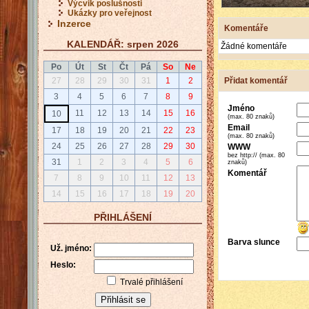
Výcvik poslušnosti
Ukázky pro veřejnost
Inzerce
Komentáře
KALENDÁŘ: srpen 2026
Žádné komentáře
Po
Út
St
Čt
Pá
So
Ne
Přidat komentář
27
28
29
30
31
1
2
3
4
5
6
7
8
9
Jméno
11
12
13
14
15
16
10
(max. 80 znaků)
Email
17
18
19
20
21
22
23
(max. 80 znaků)
24
25
26
27
28
29
30
WWW
bez http:// (max. 80
31
1
2
3
4
5
6
znaků)
Komentář
7
8
9
10
11
12
13
14
15
16
17
18
19
20
PŘIHLÁŠENÍ
Barva slunce
Už. jméno:
Heslo:
Trvalé přihlášení