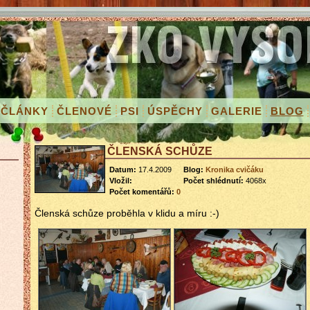
ČLÁNKY
ČLENOVÉ
PSI
ÚSPĚCHY
GALERIE
BLOG
ČLENSKÁ SCHŮZE
Datum:
17.4.2009
Blog:
Kronika cvičáku
Vložil:
Počet shlédnutí:
4068x
Počet komentářů:
0
Členská schůze proběhla v klidu a míru :-)