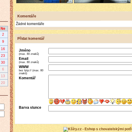
Komentáře
Žádné komentáře
Ne
2
Přidat komentář
9
16
Jméno
(max. 80 znaků)
23
Email
30
(max. 80 znaků)
WWW
6
bez http:// (max. 80
znaků)
13
Komentář
20
Barva slunce