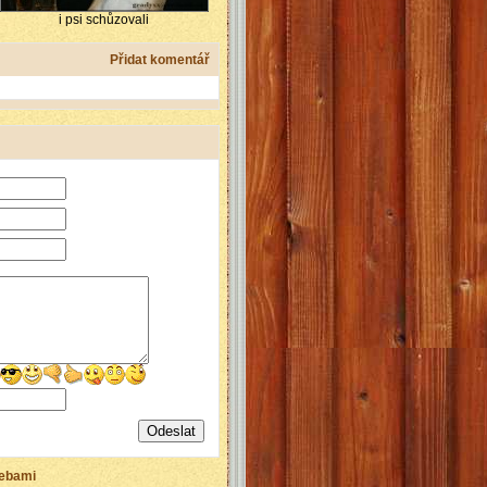
i psi schůzovali
Přidat komentář