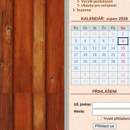
Výcvik poslušnosti
Ukázky pro veřejnost
Inzerce
KALENDÁŘ: srpen 2026
Po
Út
St
Čt
Pá
So
27
28
29
30
31
1
3
4
5
6
7
8
10
11
12
13
14
15
17
18
19
20
21
22
24
25
26
27
28
29
31
1
2
3
4
5
7
8
9
10
11
12
14
15
16
17
18
19
PŘIHLÁŠENÍ
Už. jméno:
Heslo:
Trvalé přihlášení