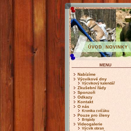
ÚVOD
NOVINKY
MENU
Nabízíme
Výcvikové dny
Výcvikový kalendář
Zkušební řády
Sponzoři
Odkazy
Kontakt
O nás
Kronika cvičáku
Pouze pro členy
Brigády
Videogalerie
Výcvik obran