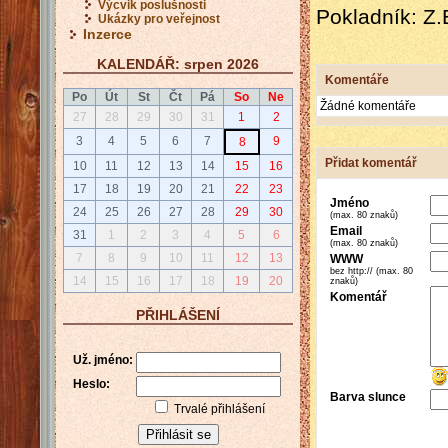
Výcvik poslušnosti
Pokladník: Z.
Ukázky pro veřejnost
Inzerce
KALENDÁŘ: srpen 2026
Komentáře
Po
Út
St
Čt
Pá
So
Ne
Žádné komentáře
27
28
29
30
31
1
2
3
4
5
6
7
9
8
Přidat komentář
10
11
12
13
14
15
16
17
18
19
20
21
22
23
Jméno
24
25
26
27
28
29
30
(max. 80 znaků)
Email
31
1
2
3
4
5
6
(max. 80 znaků)
7
8
9
10
11
12
13
WWW
bez http:// (max. 80
14
15
16
17
18
19
20
znaků)
Komentář
PŘIHLÁŠENÍ
Už. jméno:
Heslo:
Barva slunce
Trvalé přihlášení