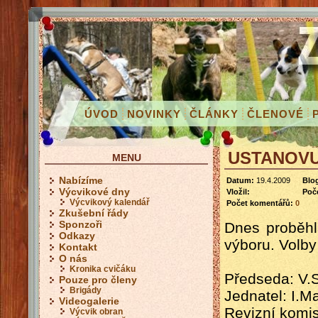
ÚVOD
NOVINKY
ČLÁNKY
ČLENOVÉ
USTANOVU
MENU
Nabízíme
Datum:
19.4.2009
Blo
Výcvikové dny
Vložil:
Poče
Výcvikový kalendář
Počet komentářů:
0
Zkušební řády
Sponzoři
Dnes proběhla
Odkazy
výboru. Volby
Kontakt
O nás
Kronika cvičáku
Předseda: V.
Pouze pro členy
Brigády
Jednatel: I.M
Videogalerie
Revizní komi
Výcvik obran