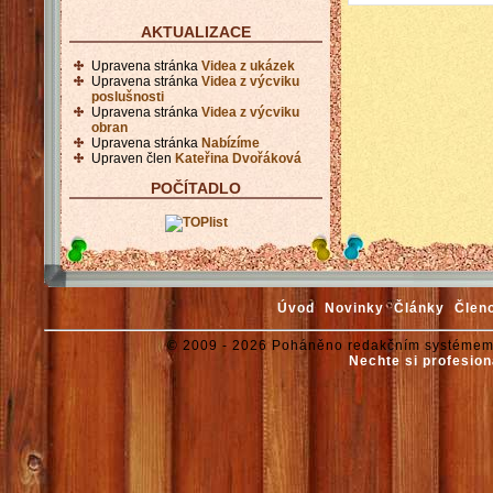
AKTUALIZACE
Upravena stránka
Videa z ukázek
Upravena stránka
Videa z výcviku
poslušnosti
Upravena stránka
Videa z výcviku
obran
Upravena stránka
Nabízíme
Upraven člen
Kateřina Dvořáková
POČÍTADLO
Úvod
Novinky
Články
Člen
© 2009 - 2026 Poháněno redakčním systémem
Nechte si profesion