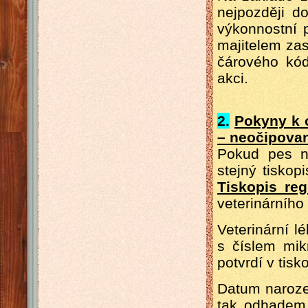
nejpozději d
výkonnostní 
majitelem zas
čárového kó
akci.
2.
Pokyny k 
– neočipovan
Pokud pes ne
stejný tiskop
Tiskopis re
veterinárního
Veterinární l
s číslem mik
potvrdí v tis
Datum naroze
tak odhadem,