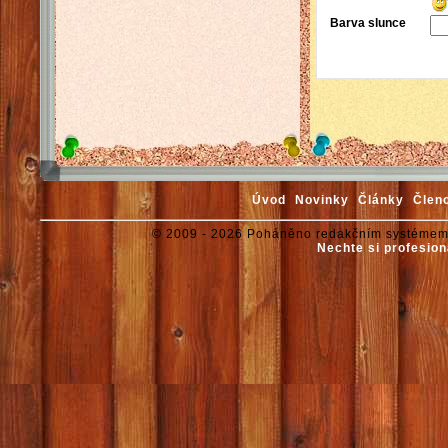
Barva slunce
Úvod
Novinky
Články
Člen
© 2009 - 2026 Poháněno redakčním systémem
Nechte si profesion