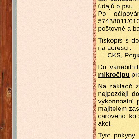
údajů o psu.
Po očipov
57438011/0100
poštovné a ba
Tiskopis s d
na adresu :
ČKS, Registr
Do variabiln
mikročipu
pro
Na základě z
nejpozději d
výkonnostní 
majitelem zas
čárového kó
akci.
Tyto pokyny