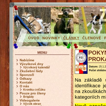
ÚVOD
NOVINKY
ČLÁNKY
ČLENOVÉ
POKYN
MENU
PROKÁ
Nabízíme
Výcvikové dny
Datum:
25.1.2
Výcvikový kalendář
Počet shlédnu
Zkušební řády
Sponzoři
Odkazy
Na základě 
Kontakt
identifikace
O nás
Kronika cvičáku
na zkouškách
Pouze pro členy
kategoriích m
Brigády
Videogalerie
Výcvik obran
Nově označov