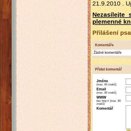
21.9.2010 . 
Nezasílejte
plemenné kniz
Přilášení psa
Komentáře
Žádné komentáře
Přidat komentář
Jméno
(max. 80 znaků)
Email
(max. 80 znaků)
WWW
bez http:// (max. 80
znaků)
Komentář