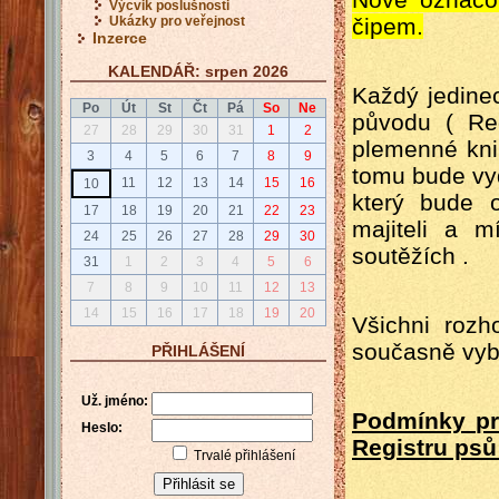
Výcvik poslušnosti
Ukázky pro veřejnost
čipem.
Inzerce
KALENDÁŘ: srpen 2026
Každý jedine
Po
Út
St
Čt
Pá
So
Ne
původu ( Re
27
28
29
30
31
1
2
plemenné kni
3
4
5
6
7
8
9
tomu bude vy
11
12
13
14
15
16
10
který bude 
17
18
19
20
21
22
23
majiteli a 
24
25
26
27
28
29
30
soutěžích .
31
1
2
3
4
5
6
7
8
9
10
11
12
13
14
15
16
17
18
19
20
Všichni rozh
současně vyb
PŘIHLÁŠENÍ
Už. jméno:
Podmínky pr
Heslo:
Registru psů
Trvalé přihlášení