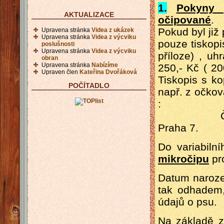
1.
Pokyny 
AKTUALIZACE
očipované
.
Pokud byl již 
Upravena stránka
Videa z ukázek
Upravena stránka
Videa z výcviku
pouze tiskopi
poslušnosti
Upravena stránka
Videa z výcviku
příloze) , u
obran
Upravena stránka
Nabízíme
250,- Kč ( 2
Upraven člen
Kateřina Dvořáková
Tiskopis s ko
POČÍTADLO
např. z očko
:
ČKS, Regi
Praha 7.
Do variabiln
mikročipu
pro
Datum naroze
tak odhadem,
údajů o psu.
Na základě z