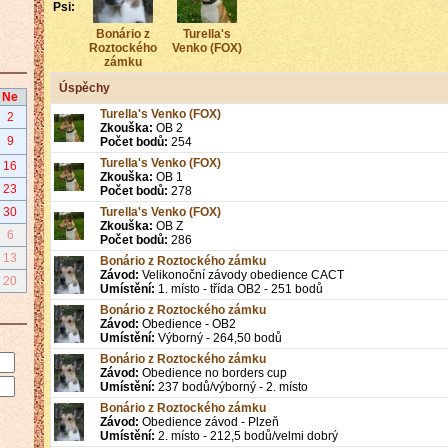
Psi:
Bonário z
Turella's
Roztockého
Venko (FOX)
zámku
Úspěchy
Ne
Turella's Venko (FOX)
2
Zkouška:
OB 2
9
Počet bodů:
254
Turella's Venko (FOX)
16
Zkouška:
OB 1
23
Počet bodů:
278
Turella's Venko (FOX)
30
Zkouška:
OB Z
6
Počet bodů:
286
13
Bonário z Roztockého zámku
Závod:
Velikonoční závody obedience CACT
20
Umístění:
1. místo - třída OB2 - 251 bodů
Bonário z Roztockého zámku
Závod:
Obedience - OB2
Umístění:
Výborný - 264,50 bodů
Bonário z Roztockého zámku
Závod:
Obedience no borders cup
Umístění:
237 bodů/výborný - 2. místo
Bonário z Roztockého zámku
Závod:
Obedience závod - Plzeň
Umístění:
2. místo - 212,5 bodů/velmi dobrý