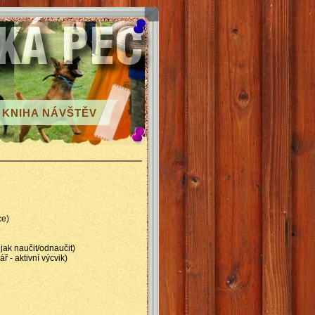
KNIHA NÁVŠTĚV
ce)
jak naučit/odnaučit)
 - aktivní výcvik)