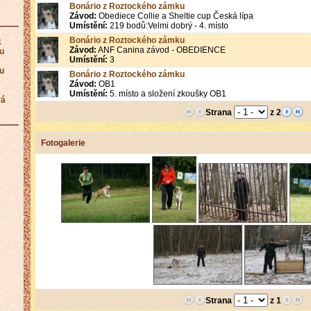
Bonário z Roztockého zámku
Závod:
Obediece Collie a Sheltie cup Česká lípa
Umístění:
219 bodů:Velmi dobrý - 4. místo
Bonário z Roztockého zámku
k
Závod:
ANF Canina závod - OBEDIENCE
ku
Umístění:
3
ku
Bonário z Roztockého zámku
Závod:
OB1
Umístění:
5. místo a složení zkoušky OB1
vá
Strana
z 2
Fotogalerie
Strana
z 1