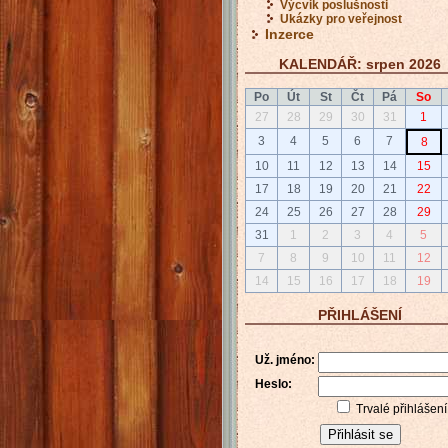
Výcvik poslušnosti
Ukázky pro veřejnost
Inzerce
KALENDÁŘ: srpen 2026
Po
Út
St
Čt
Pá
So
27
28
29
30
31
1
3
4
5
6
7
8
10
11
12
13
14
15
17
18
19
20
21
22
24
25
26
27
28
29
31
1
2
3
4
5
7
8
9
10
11
12
14
15
16
17
18
19
PŘIHLÁŠENÍ
Už. jméno:
Heslo:
Trvalé přihlášení