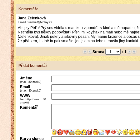
Komentáře
Jana Zelenková
Email: fraisket@volny.cz
Ahojky Péťo! Prý ses viděla s mamkou v pondělí v kině a mě napadlo, že
Nechtěla bys někdy popovídat? Písni mi kdyžtak na mail nebo mě naj
(Zelenková). Jinak pěkný a šikovný pesan. My máme křížence a občas s
že píši sem, klidně to pak smažte, jen jsem na tebe nenašla jiný kontakt.
Strana
z 1
Přidat komentář
Jméno
(max. 80 znaků)
Email
(max. 80 znaků)
WWW
bez http:// (max. 80
znaků)
Komentář
Barva slunce