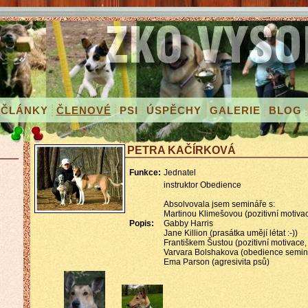
ČLÁNKY
ČLENOVÉ
PSI
ÚSPĚCHY
GALERIE
BLOG
PETRA KAČÍRKOVÁ
Funkce:
Jednatel
instruktor Obedience
Absolvovala jsem semináře s:
Martinou Klimešovou (pozitivní motiva
Popis:
Gabby Harris
Jane Killion (prasátka umějí létat :-))
Františkem Šustou (pozitivní motivace, 
Varvara Bolshakova (obedience seminář
Ema Parson (agresivita psů)