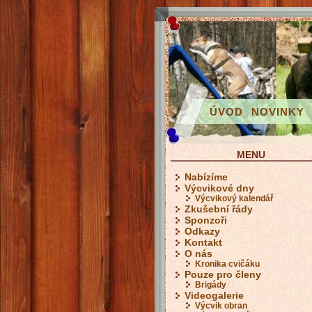
ÚVOD
NOVINKY
MENU
Nabízíme
Výcvikové dny
Výcvikový kalendář
Zkušební řády
Sponzoři
Odkazy
Kontakt
O nás
Kronika cvičáku
Pouze pro členy
Brigády
Videogalerie
Výcvik obran