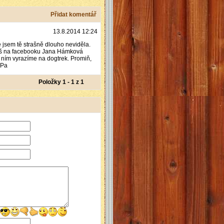
Přidat komentář
13.8.2014 12:24
 jsem tě strašně dlouho neviděla.
deš na facebooku Jana Hámková
 ním vyrazíme na dogtrek. Promiň,
 Pa
Položky 1 - 1 z 1