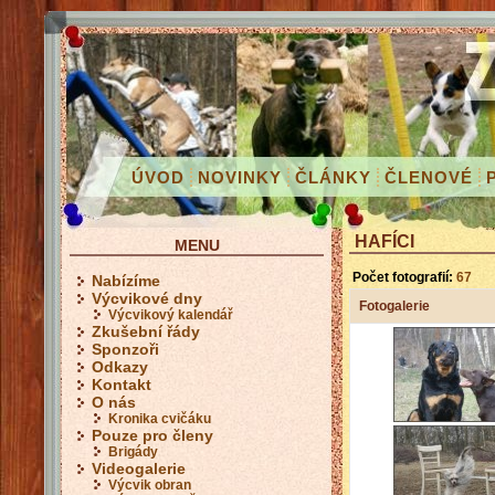
ÚVOD
NOVINKY
ČLÁNKY
ČLENOVÉ
HAFÍCI
MENU
Počet fotografií:
67
Nabízíme
Výcvikové dny
Fotogalerie
Výcvikový kalendář
Zkušební řády
Sponzoři
Odkazy
Kontakt
O nás
Kronika cvičáku
Pouze pro členy
Brigády
Videogalerie
Výcvik obran