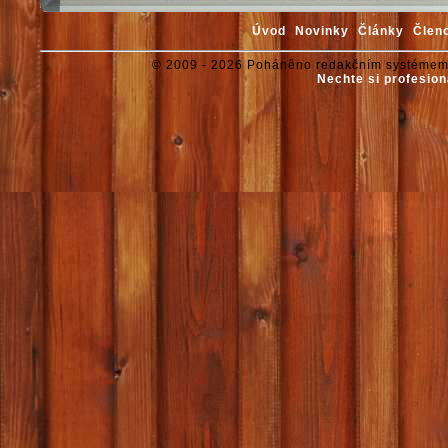
Úvod
Novinky
Články
Člen
© 2009 - 2026 Poháněno redakčním systémem
Nechte si profesion