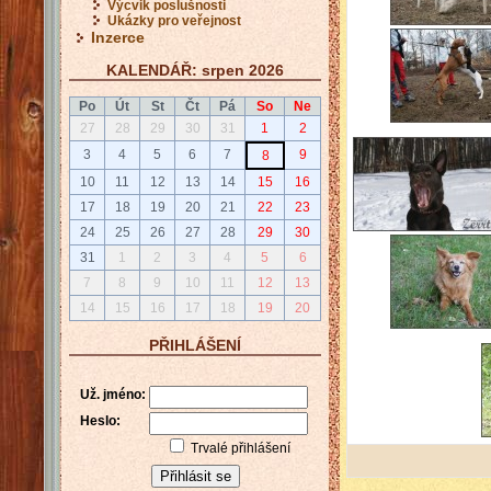
Výcvik poslušnosti
Ukázky pro veřejnost
Inzerce
KALENDÁŘ: srpen 2026
Po
Út
St
Čt
Pá
So
Ne
27
28
29
30
31
1
2
3
4
5
6
7
9
8
10
11
12
13
14
15
16
17
18
19
20
21
22
23
24
25
26
27
28
29
30
31
1
2
3
4
5
6
7
8
9
10
11
12
13
14
15
16
17
18
19
20
PŘIHLÁŠENÍ
Už. jméno:
Heslo:
Trvalé přihlášení