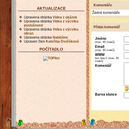
Komentáře
AKTUALIZACE
Žádné komentáře
Upravena stránka
Videa z ukázek
Upravena stránka
Videa z výcviku
poslušnosti
Přidat komentář
Upravena stránka
Videa z výcviku
obran
Upravena stránka
Nabízíme
Jméno
Upraven člen
Kateřina Dvořáková
(max. 80 znaků)
Email
POČÍTADLO
(max. 80 znaků)
WWW
bez http:// (max. 80
znaků)
Komentář
Barva slunce