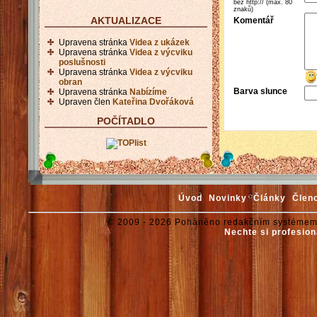
bez http:// (max. 80
znaků)
AKTUALIZACE
Komentář
Upravena stránka
Videa z ukázek
Upravena stránka
Videa z výcviku
poslušnosti
Upravena stránka
Videa z výcviku
obran
Barva slunce
Upravena stránka
Nabízíme
Upraven člen
Kateřina Dvořáková
POČÍTADLO
Úvod
Novinky
Články
Člen
© 2009 - 2026 Poháněno redakčním systémem
Nechte si profesion