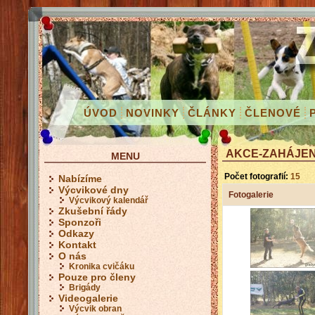
ÚVOD
NOVINKY
ČLÁNKY
ČLENOVÉ
AKCE-ZAHÁJENÍ
MENU
Počet fotografií:
15
Nabízíme
Výcvikové dny
Fotogalerie
Výcvikový kalendář
Zkušební řády
Sponzoři
Odkazy
Kontakt
O nás
Kronika cvičáku
Pouze pro členy
Brigády
Videogalerie
Výcvik obran