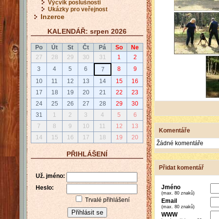
Výcvik poslušnosti
Ukázky pro veřejnost
Inzerce
KALENDÁŘ: srpen 2026
Po
Út
St
Čt
Pá
So
Ne
27
28
29
30
31
1
2
3
4
5
6
8
9
7
10
11
12
13
14
15
16
17
18
19
20
21
22
23
24
25
26
27
28
29
30
31
1
2
3
4
5
6
7
8
9
10
11
12
13
Komentáře
14
15
16
17
18
19
20
Žádné komentáře
PŘIHLÁŠENÍ
Přidat komentář
Už. jméno:
Jméno
Heslo:
(max. 80 znaků)
Trvalé přihlášení
Email
(max. 80 znaků)
WWW