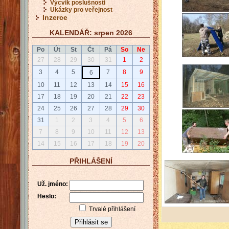
Výcvik poslušnosti
Ukázky pro veřejnost
Inzerce
KALENDÁŘ: srpen 2026
Po
Út
St
Čt
Pá
So
Ne
27
28
29
30
31
1
2
3
4
5
7
8
9
6
10
11
12
13
14
15
16
17
18
19
20
21
22
23
24
25
26
27
28
29
30
31
1
2
3
4
5
6
7
8
9
10
11
12
13
14
15
16
17
18
19
20
PŘIHLÁŠENÍ
Už. jméno:
Heslo:
Trvalé přihlášení