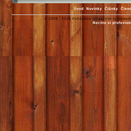
Úvod
Novinky
Články
Člen
© 2009 - 2026 Poháněno redakčním systémem
Nechte si profesion