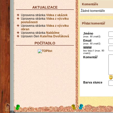
Komentáře
AKTUALIZACE
Žádné komentáře
Upravena stránka
Videa z ukázek
Upravena stránka
Videa z výcviku
poslušnosti
Přidat komentář
Upravena stránka
Videa z výcviku
obran
Upravena stránka
Nabízíme
Jméno
Upraven člen
Kateřina Dvořáková
(max. 80 znaků)
Email
POČÍTADLO
(max. 80 znaků)
WWW
bez http:// (max. 80
znaků)
Komentář
Barva slunce