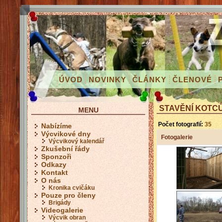
ÚVOD
NOVINKY
ČLÁNKY
ČLENOVÉ
STAVĚNÍ KOTC
MENU
Počet fotografií:
35
Nabízíme
Výcvikové dny
Fotogalerie
Výcvikový kalendář
Zkušební řády
Sponzoři
Odkazy
Kontakt
O nás
Kronika cvičáku
Pouze pro členy
Brigády
Videogalerie
Výcvik obran