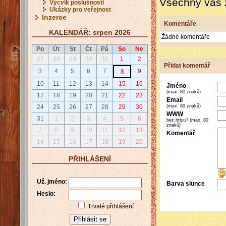
Všechny vás 
Výcvik poslušnosti
Ukázky pro veřejnost
Inzerce
Komentáře
KALENDÁŘ: srpen 2026
Žádné komentáře
Po
Út
St
Čt
Pá
So
Ne
27
28
29
30
31
1
2
Přidat komentář
3
4
5
6
7
9
8
10
11
12
13
14
15
16
Jméno
(max. 80 znaků)
17
18
19
20
21
22
23
Email
(max. 80 znaků)
24
25
26
27
28
29
30
WWW
31
1
2
3
4
5
6
bez http:// (max. 80
znaků)
7
8
9
10
11
12
13
Komentář
14
15
16
17
18
19
20
PŘIHLÁŠENÍ
Už. jméno:
Barva slunce
Heslo:
Trvalé přihlášení