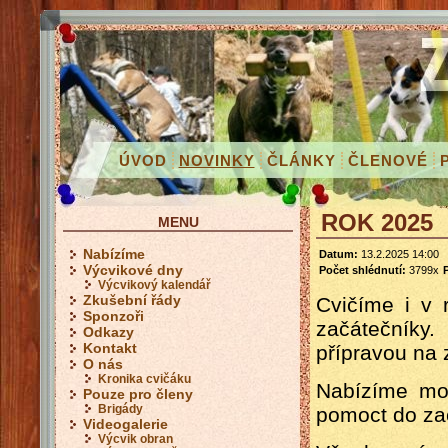
ÚVOD
NOVINKY
ČLÁNKY
ČLENOVÉ
ROK 2025
MENU
Nabízíme
Datum:
13.2.2025 14:00
Výcvikové dny
Počet shlédnutí:
3799x
Výcvikový kalendář
Zkušební řády
Cvičíme i v 
Sponzoři
začátečníky
Odkazy
Kontakt
přípravou na 
O nás
Kronika cvičáku
Nabízíme mož
Pouze pro členy
Brigády
pomoct do za
Videogalerie
Výcvik obran