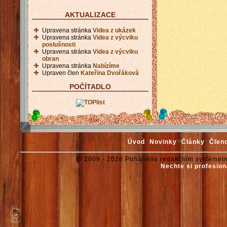
AKTUALIZACE
Upravena stránka
Videa z ukázek
Upravena stránka
Videa z výcviku
poslušnosti
Upravena stránka
Videa z výcviku
obran
Upravena stránka
Nabízíme
Upraven člen
Kateřina Dvořáková
POČÍTADLO
Úvod
Novinky
Články
Člen
© 2009 - 2026 Poháněno redakčním systémem
Nechte si profesion