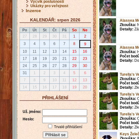
Výcvik poslušnosti
Ukázky pro veřejnost
Inzerce
KALENDÁŘ: srpen 2026
Alassea Mo
Zkouška:
N
Detaily:
Zá
Po
Út
St
Čt
Pá
So
Ne
27
28
29
30
31
1
2
3
4
5
6
7
8
9
Alassea Mo
10
11
12
13
14
15
16
Zkouška:
H
Počet bodů
17
18
19
20
21
22
23
Detaily:
Do
24
25
26
27
28
29
30
31
1
2
3
4
5
6
Turella's 
Zkouška:
O
7
8
9
10
11
12
13
Počet bodů
14
15
16
17
18
19
20
Detaily:
Zk
Turella's 
PŘIHLÁŠENÍ
Zkouška:
O
Počet bodů
Detaily:
Zk
Už. jméno:
Turella's 
Zkouška:
O
Heslo:
Počet bodů
Trvalé přihlášení
Detaily:
Zk
Keys Žele
Zkouška:
I