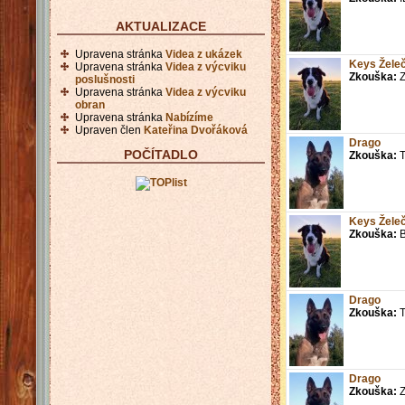
AKTUALIZACE
Upravena stránka
Videa z ukázek
Keys Žele
Upravena stránka
Videa z výcviku
Zkouška:
Z
poslušnosti
Upravena stránka
Videa z výcviku
obran
Upravena stránka
Nabízíme
Upraven člen
Kateřina Dvořáková
Drago
POČÍTADLO
Zkouška:
T
Keys Žele
Zkouška:
Drago
Zkouška:
T
Drago
Zkouška:
Z