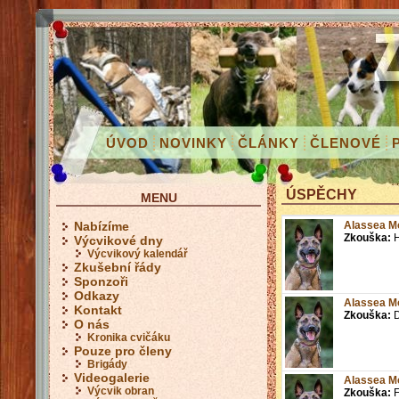
ÚVOD
NOVINKY
ČLÁNKY
ČLENOVÉ
ÚSPĚCHY
MENU
Alassea Mo
Nabízíme
Zkouška:
H
Výcvikové dny
Výcvikový kalendář
Zkušební řády
Sponzoři
Odkazy
Alassea Mo
Kontakt
Zkouška:
O nás
Kronika cvičáku
Pouze pro členy
Brigády
Videogalerie
Alassea Mo
Výcvik obran
Zkouška:
F