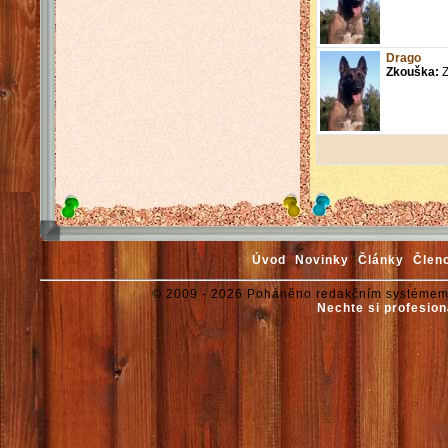
Drago
Zkouška:
Z
Úvod
Novinky
Články
Člen
© 2009 - 2026 Poháněno redakčním systémem
Nechte si profesion