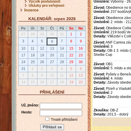
Výcvik poslušnosti
Umístění:
Výborný - 26
Ukázky pro veřejnost
Závod:
Obedience no b
Inzerce
Umístění:
237 bodů/výb
Závod:
Obedience závo
KALENDÁŘ: srpen 2026
Umístění:
2. místo - 21
Závod:
Obediece Collie
Po
Út
St
Čt
Pá
So
Ne
Umístění:
219 bodů:Velm
27
28
29
30
31
1
2
Detaily:
Vítězství v Col
3
4
5
7
8
9
6
Závod:
ANF Canina zá
Umístění:
3
10
11
12
13
14
15
16
Detaily:
OB-1 3. místo 
Sheltie Cup
17
18
19
20
21
22
23
24
25
26
27
28
29
30
Závod:
OB1
Umístění:
5. místo a s
31
1
2
3
4
5
6
Závod:
Pyšely u Benešo
7
8
9
10
11
12
13
Umístění:
4. místo
14
15
16
17
18
19
20
Detaily:
Závody obedie
Závod:
Plzeň u Viadukt
PŘIHLÁŠENÍ
Umístění:
2
Detaily:
Závody obedie
Už. jméno:
Zkouška:
OB-Z
Heslo:
Detaily:
201,5 - dobrý
Trvalé přihlášení