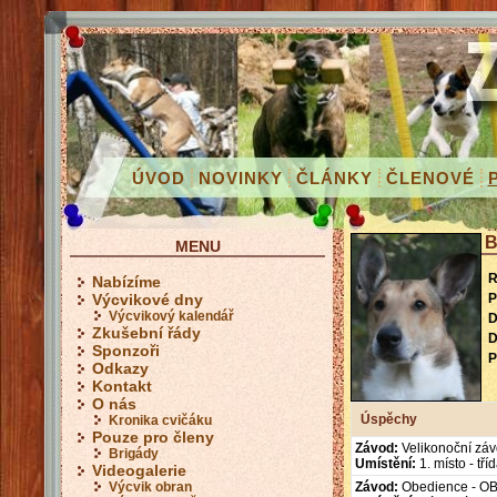
ÚVOD
NOVINKY
ČLÁNKY
ČLENOVÉ
B
MENU
R
Nabízíme
P
Výcvikové dny
Výcvikový kalendář
D
Zkušební řády
D
Sponzoři
P
Odkazy
Kontakt
O nás
Úspěchy
Kronika cvičáku
Pouze pro členy
Závod:
Velikonoční zá
Brigády
Umístění:
1. místo - tř
Videogalerie
Výcvik obran
Závod:
Obedience - O