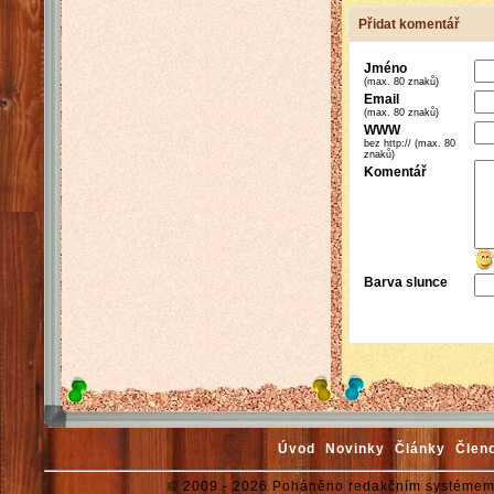
Přidat komentář
Jméno
(max. 80 znaků)
Email
(max. 80 znaků)
WWW
bez http:// (max. 80
znaků)
Komentář
Barva slunce
Úvod
Novinky
Články
Člen
© 2009 - 2026 Poháněno redakčním systémem