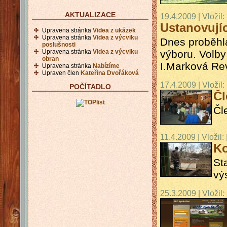
AKTUALIZACE
19.4.2009 | Vložil:
Ustanovují
Upravena stránka
Videa z ukázek
Upravena stránka
Videa z výcviku
Dnes proběhla
poslušnosti
výboru. Volby
Upravena stránka
Videa z výcviku
obran
I.Marková Rev
Upravena stránka
Nabízíme
Upraven člen
Kateřina Dvořáková
17.4.2009 | Vložil:
POČÍTADLO
Čl
Čl
11.4.2009 | Vložil:
Ko
St
vý
25.3.2009 | Vložil: