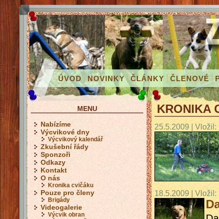
ÚVOD
NOVINKY
ČLÁNKY
ČLENOVÉ
KRONIKA 
MENU
Nabízíme
25.5.2009 | Vložil:
Výcvikové dny
Výcvikový kalendář
Zkušební řády
Sponzoři
Odkazy
Kontakt
O nás
Kronika cvičáku
18.5.2009 | Vložil:
Pouze pro členy
Brigády
Da
Videogalerie
Výcvik obran
Da