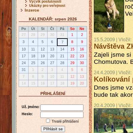
Výcvik poslušnosti
ro
Ukázky pro veřejnost
Inzerce
Ve
KALENDÁŘ: srpen 2026
Po
Út
St
Čt
Pá
So
Ne
27
28
29
30
31
1
2
15.5.2009 | Vložil:
3
4
5
6
8
9
7
Návštěva Z
10
11
12
13
14
15
16
Zajeli jsme si
17
18
19
20
21
22
23
Chomutova. By
24
25
26
27
28
29
30
31
1
2
3
4
5
6
24.4.2009 | Vložil:
7
8
9
10
11
12
13
Kolíkování 
14
15
16
17
18
19
20
Dnes jsme vza
bude tak akor
PŘIHLÁŠENÍ
20.4.2009 | Vložil:
Už. jméno:
Heslo:
Trvalé přihlášení